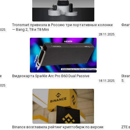
Tronsmart привезла в Россию три портативные колонки
Флаг
— Bang 2, T8 и T8 Mini
2025
28.11.2025
е
Вмдеокарта Sparkle Arc Pro B60 Dual Passive
Stea
5.
18.11.2025
2025
Binance возглавила рейтинг криптобирж по версии
ZTE 