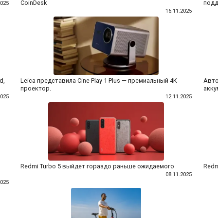
CoinDesk
подд
2025
16.11.2025
d,
Leica представила Cine Play 1 Plus — премиальный 4K-
Авто
проектор.
акку
2025
12.11.2025
Redmi Turbo 5 выйдет гораздо раньше ожидаемого
Redm
08.11.2025
2025