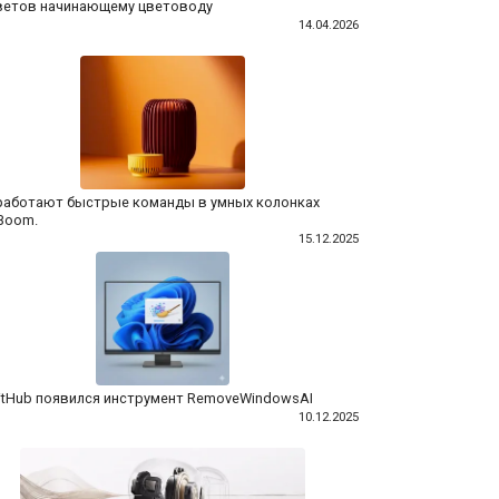
ветов начинающему цветоводу
14.04.2026
работают быстрые команды в умных колонках
Boom.
15.12.2025
itHub появился инструмент RemoveWindowsAI
10.12.2025