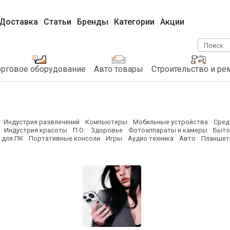
Доставка
Статьи
Бренды
Категории
Акции
Поиск
орговое оборудование
Авто товары
Строительство и ре
Индустрия развлечений
Компьютеры
Мобильные устройства
Сред
Индустрия красоты
П.О.
Здоровье
Фотоаппараты и камеры
Быто
 для ПК
Портативные консоли
Игры
Аудио техника
Авто
Планше