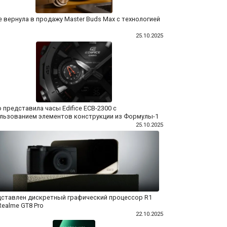
e вернула в продажу Master Buds Max с технологией
25.10.2025
o представила часы Edifice ECB-2300 с
льзованием элементов конструкции из Формулы-1
25.10.2025
ставлен дискретный графический процессор R1
Realme GT8 Pro
22.10.2025