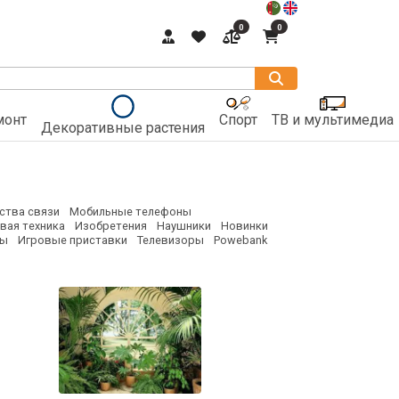
0
0
монт
Спорт
ТВ и мультимедиа
Декоративные растения
ства связи
Мобильные телефоны
вая техника
Изобретения
Наушники
Новинки
ты
Игровые приставки
Телевизоры
Powebank