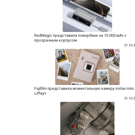
RedMagic представила повербанк на 10 000 мАч с
прозрачным корпусом
21.10.
Fujifilm представила моментальную камеру instax mini
LiPlay+
21.10.