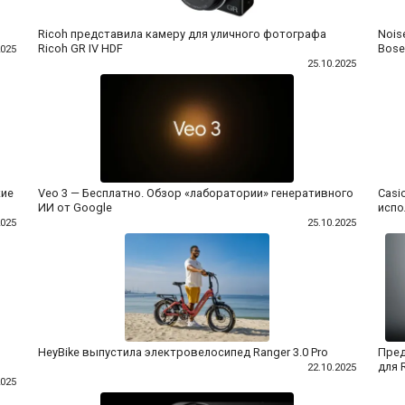
Ricoh представила камеру для уличного фотографа
Nois
Ricoh GR IV HDF
Bose
2025
25.10.2025
кие
Veo 3 — Бесплатно. Обзор «лаборатории» генеративного
Casi
ИИ от Google
испо
2025
25.10.2025
HeyBike выпустила электровелосипед Ranger 3.0 Pro
Пред
для 
22.10.2025
2025